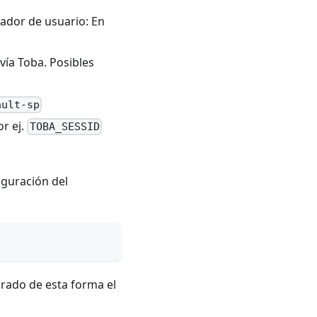
icador de usuario: En
 vía Toba. Posibles
ault-sp
r ej.
TOBA_SESSID
iguración del
rado de esta forma el