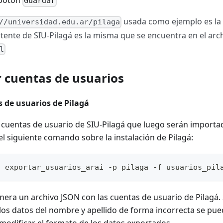
 botón
Guardar
usada como ejemplo es la u
//universidad.edu.ar/pilaga
stente de SIU-Pilagá es la misma que se encuentra en el arc
l
r cuentas de usuarios
 de usuarios de Pilagá
s cuentas de usuario de SIU-Pilagá que luego serán importa
el siguiente comando sobre la instalación de Pilagá:
o exportar_usuarios_arai -p pilaga -f usuarios_pil
ra un archivo JSON con las cuentas de usuario de Pilagá. S
los datos del nombre y apellido de forma incorrecta se pu
modificar el formato de los datos exportados.