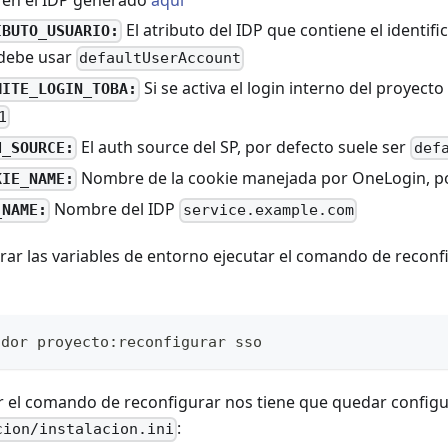
 en el IDP generado
aquí
El atributo del IDP que contiene el identif
IBUTO_USUARIO:
 debe usar
defaultUserAccount
Si se activa el login interno del proyecto
MITE_LOGIN_TOBA:
1
El auth source del SP, por defecto suele ser
H_SOURCE:
def
Nombre de la cookie manejada por OneLogin, po
KIE_NAME:
Nombre del IDP
_NAME:
service.example.com
rar las variables de entorno ejecutar el comando de reconf
ador proyecto:reconfigurar sso
r el comando de reconfigurar nos tiene que quedar configu
:
cion/instalacion.ini