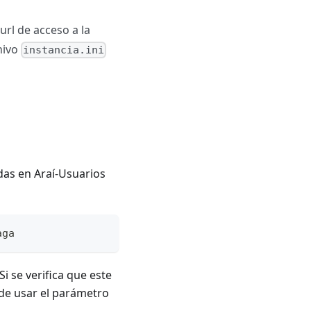
rl de acceso a la
hivo
instancia.ini
das en Araí-Usuarios
aga
i se verifica que este
ede usar el parámetro