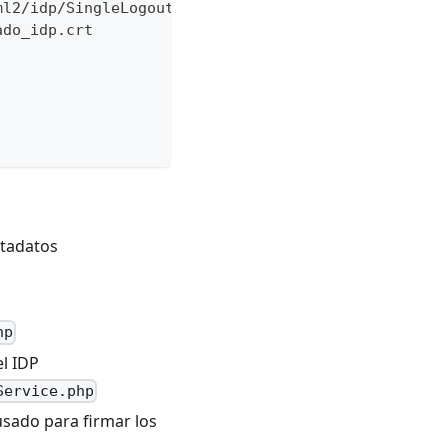
ml2/idp/SingleLogoutService.php
ado_idp.crt
etadatos
hp
el IDP
Service.php
 usado para firmar los