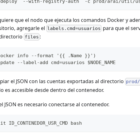
 deploy  --with-registry-auth  -c prod/arai/util/u
equiere que el nodo que ejecuta los comandos Docker y ade
itorio, agregarle el
para que el ser
labels.cmd=usuarios
 directorio
:
files
docker info --format '{{ .Name }}')
update --label-add cmd=usuarios $NODE_NAME
iar el JSON con las cuentas exportadas al directorio
prod
io es accesible desde dentro del contenedor.
el JSON es necesario conectarse al contenedor.
-it ID_CONTENEDOR_USR_CMD bash