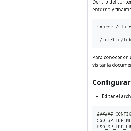
Dentro del conte
entorno y finalme
source /siu-
./idm/bin/to
Para conocer en 
visitar la docum
Configurar
Editar el arc
###### CONFI
SSO_SP_IDP_M
SSO_SP_IDP_U