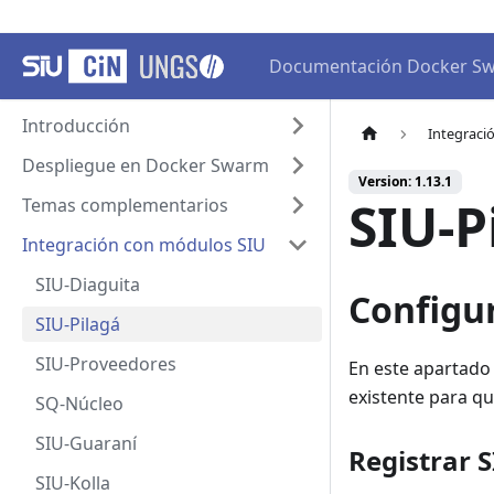
Documentación Docker S
Introducción
Integraci
Despliegue en Docker Swarm
Version: 1.13.1
SIU-P
Temas complementarios
Integración con módulos SIU
SIU-Diaguita
Configur
SIU-Pilagá
SIU-Proveedores
En este apartado
existente para q
SQ-Núcleo
SIU-Guaraní
Registrar 
SIU-Kolla