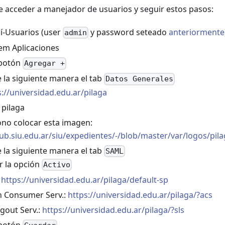
e acceder a manejador de usuarios y seguir estos pasos:
aí-Usuarios (user
y password seteado
anteriormente
admin
item Aplicaciones
 botón
Agregar +
 la siguiente manera el tab
Datos Generales
s://universidad.edu.ar/pilaga
pilaga
no colocar esta imagen:
hub.siu.edu.ar/siu/expedientes/-/blob/master/var/logos/pil
 la siguiente manera el tab
SAML
 la opción
Activo
:
https://universidad.edu.ar/pilaga/default-sp
n Consumer Serv.:
https://universidad.edu.ar/pilaga/?acs
ogout Serv.:
https://universidad.edu.ar/pilaga/?sls