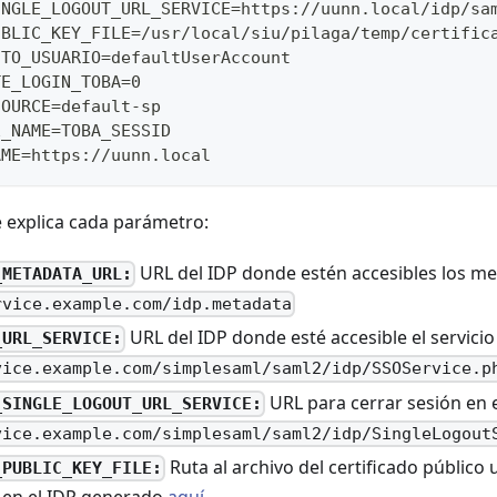
INGLE_LOGOUT_URL_SERVICE=https://uunn.local/idp/sa
UBLIC_KEY_FILE=/usr/local/siu/pilaga/temp/certific
UTO_USUARIO=defaultUserAccount
TE_LOGIN_TOBA=0
SOURCE=default-sp
E_NAME=TOBA_SESSID
AME=https://uunn.local
e explica cada parámetro:
URL del IDP donde estén accesibles los m
_METADATA_URL:
rvice.example.com/idp.metadata
URL del IDP donde esté accesible el servicio
_URL_SERVICE:
vice.example.com/simplesaml/saml2/idp/SSOService.p
URL para cerrar sesión en 
_SINGLE_LOGOUT_URL_SERVICE:
vice.example.com/simplesaml/saml2/idp/SingleLogout
Ruta al archivo del certificado público
_PUBLIC_KEY_FILE: