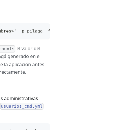
mbres>' -p pilaga -f usuarios_pilaga
el valor del
counts
lagá generado en el
e la aplicación antes
orrectamente.
as administrativas
usuarios_cmd.yml