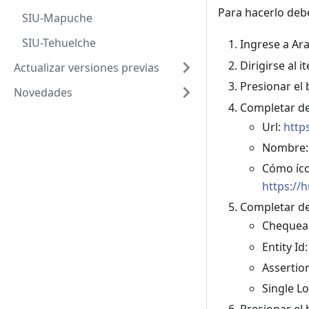
Para hacerlo deb
SIU-Mapuche
SIU-Tehuelche
Ingrese a Ar
Dirigirse al 
Actualizar versiones previas
Presionar el
Novedades
Completar de
Url:
http
Nombre: 
Cómo íco
https://
Completar de
Chequear
Entity Id
Assertio
Single L