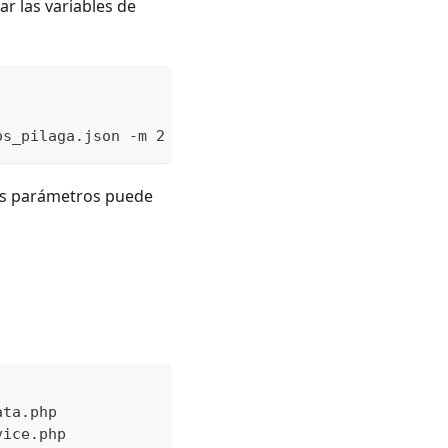
r las variables de
os_pilaga.json -m 2  -p arai_usuarios
sus parámetros puede
ata.php
vice.php