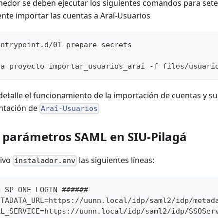
nedor se deben ejecutar los siguientes comandos para setea
nte importar las cuentas a Araí-Usuarios
entrypoint.d/01-prepare-secrets
ba proyecto importar_usuarios_arai -f files/usuari
detalle el funcionamiento de la importación de cuentas y 
entación de
Araí-Usuarios
 parámetros SAML en SIU-Pilagá
hivo
las siguientes líneas:
instalador.env
G SP ONE LOGIN ######
ETADATA_URL=https://uunn.local/idp/saml2/idp/metad
RL_SERVICE=https://uunn.local/idp/saml2/idp/SSOSer