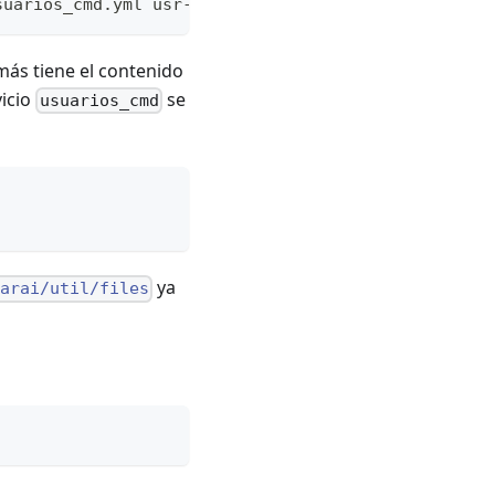
suarios_cmd.yml usr-cmd
más tiene el contenido
vicio
se
usuarios_cmd
ya
/arai/util/files