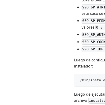
tokens SAML
SSO_SP_ATR
este caso se
SSO_SP_PER
valores
0 y 
SSO_SP_AUT
SSO_SP_COO
SSO_SP_IDP
Luego de configu
instalador:
./bin/instal
Luego de ejecuta
archivo
instala