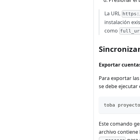
Presionar el
La URL
https:
instalación exi
como
full_ur
Sincroniza
Exportar cuentas
Para exportar la
se debe ejecutar 
toba proyect
Este comando gene
archivo contiene 
para 