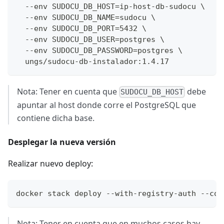
  --env SUDOCU_DB_HOST=ip-host-db-sudocu \
  --env SUDOCU_DB_NAME=sudocu \
  --env SUDOCU_DB_PORT=5432 \
  --env SUDOCU_DB_USER=postgres \
  --env SUDOCU_DB_PASSWORD=postgres \
  ungs/sudocu-db-instalador:1.4.17
Nota: Tener en cuenta que
debe
SUDOCU_DB_HOST
apuntar al host donde corre el PostgreSQL que
contiene dicha base.
Desplegar la nueva versión
Realizar nuevo deploy:
docker stack deploy --with-registry-auth --com
Nota: Tener en cuenta que en muchos casos hay