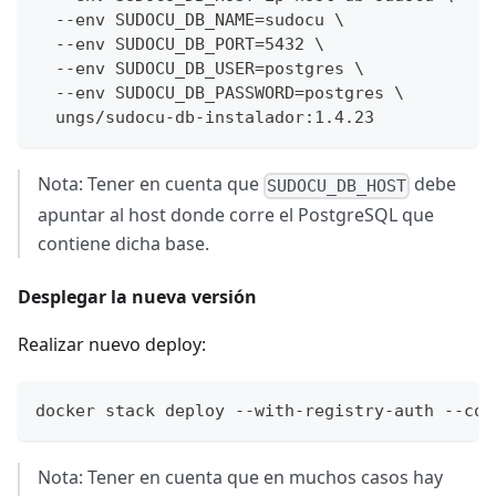
  --env SUDOCU_DB_NAME=sudocu \
  --env SUDOCU_DB_PORT=5432 \
  --env SUDOCU_DB_USER=postgres \
  --env SUDOCU_DB_PASSWORD=postgres \
  ungs/sudocu-db-instalador:1.4.23
Nota: Tener en cuenta que
debe
SUDOCU_DB_HOST
apuntar al host donde corre el PostgreSQL que
contiene dicha base.
Desplegar la nueva versión
Realizar nuevo deploy:
docker stack deploy --with-registry-auth --com
Nota: Tener en cuenta que en muchos casos hay