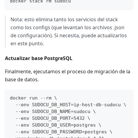
docker stack rm sudocu
Nota: esto elimina tanto los servicios del stack
como los configs (que levantan los archivos .json
de configuración). Si necesita, puede actualizarlos
en este punto.
Actualizar base PostgreSQL
Finalmente, ejecutamos el proceso de migración de la
base de datos.
docker run --rm \
  --env SUDOCU_DB_HOST=ip-host-db-sudocu \
  --env SUDOCU_DB_NAME=sudocu \
  --env SUDOCU_DB_PORT=5432 \
  --env SUDOCU_DB_USER=postgres \
  --env SUDOCU_DB_PASSWORD=postgres \